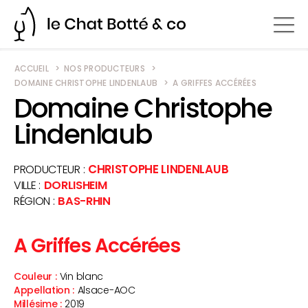
ACCUEIL
NOS PRODUCTEURS
DOMAINE CHRISTOPHE LINDENLAUB
A GRIFFES ACCÉRÉES
Domaine Christophe
Lindenlaub
CHRISTOPHE LINDENLAUB
PRODUCTEUR
VILLE
DORLISHEIM
RÉGION
BAS-RHIN
A Griffes Accérées
Couleur
Vin blanc
Appellation
Alsace-AOC
Millésime
2019